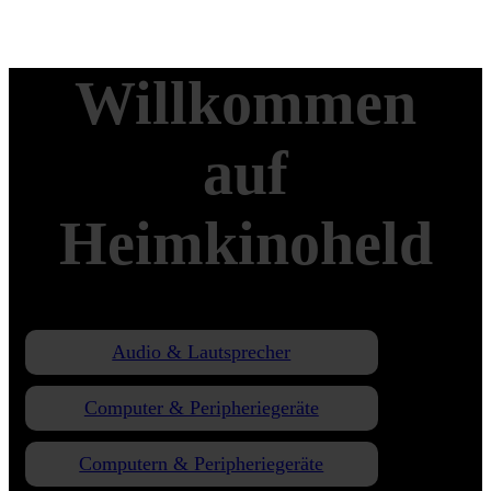
Willkommen
auf
Heimkinoheld
Audio & Lautsprecher
Computer & Peripheriegeräte
Computern & Peripheriegeräte