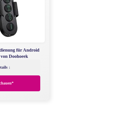
dienung für Android
e von Doohoeek
tails ↓
chauen*