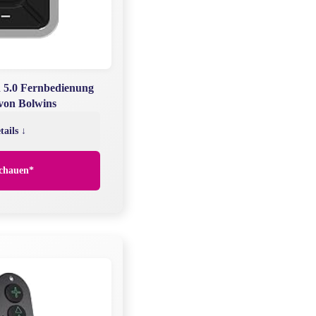
 5.0 Fernbedienung
 von Bolwins
tails ↓
chauen*