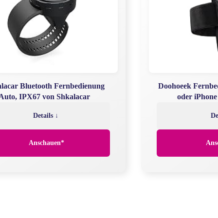
lacar Bluetooth Fernbedienung
Doohoeek Fernbe
Auto, IPX67 von Shkalacar
oder iPhon
Details ↓
De
Anschauen*
Ans